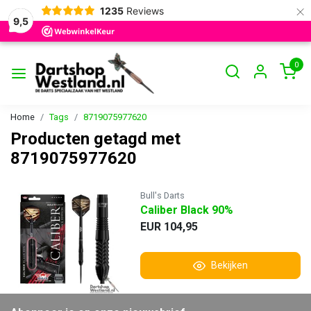
×
1235
Reviews
9,5
0
Home
Tags
8719075977620
Producten getagd met
8719075977620
Bull's Darts
Caliber Black 90%
EUR 104,95
Bekijken