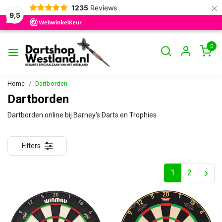
×
1235
Reviews
9,5
0
Home
Dartborden
Dartborden
Dartborden online bij Barney's Darts en Trophies
Filters
1
2