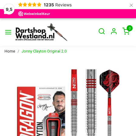
×
1235
Reviews
9,5
0
Home
Jonny Clayton Original 2.0
Vorige
Volge