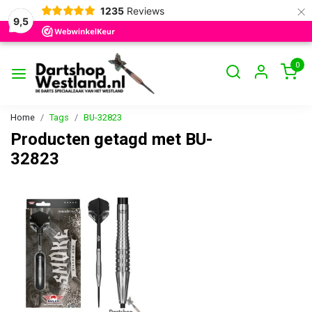
×
1235
Reviews
9,5
0
Home
Tags
BU-32823
Producten getagd met BU-
32823