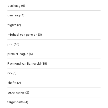
den haag
(6)
denhaag
(4)
flights
(2)
michael van gerwen
(3)
pdc
(10)
premier league
(6)
Raymond van Barneveld
(18)
rvb
(6)
shafts
(2)
super series
(2)
target darts
(4)