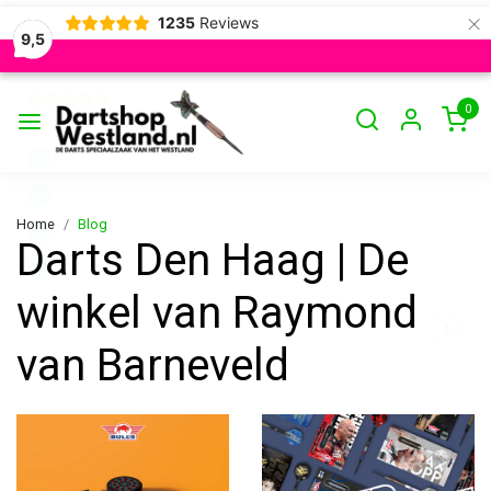
×
1235
Reviews
9,5
0
Home
Blog
Darts Den Haag | De
winkel van Raymond
van Barneveld