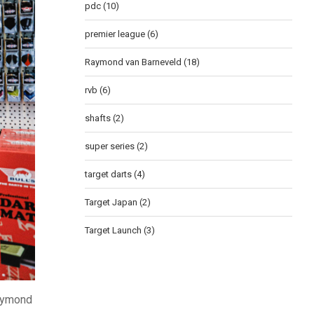
pdc
(10)
premier league
(6)
Raymond van Barneveld
(18)
rvb
(6)
shafts
(2)
super series
(2)
target darts
(4)
Target Japan
(2)
Target Launch
(3)
Raymond