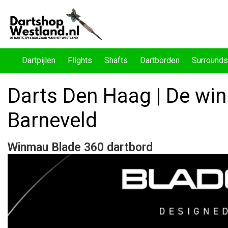
Dartpijlen
Flights
Shafts
Dartborden
Surrounds
Darts Den Haag | De wi
Barneveld
Winmau Blade 360 dartbord