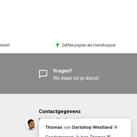
ntact!
Zelfde prijzen als Dartshopper
Vragen?
Wij staan tot je dienst
Contactgegevens
DartshopWestland.nl
+31(0)174-641111
info@dartshopwestland.nl