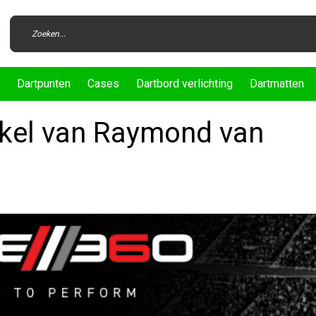
Dartpunten
Cases
Dartbord verlichting
Dartmatten
nkel van Raymond van