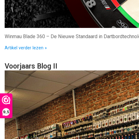
Winmau Blade 360 – De Nieuwe Standaard in Dartbordtechnol
Artikel verder lezen »
Voorjaars Blog II
9,5