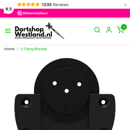
×
1235
Reviews
9,5
0
Home
U Fixing Bracket
Vorige
Volge