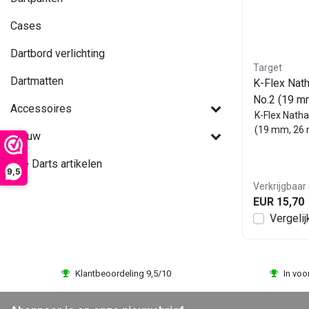
Cases
Dartbord verlichting
Target
Dartmatten
K-Flex Nath
No.2 (19 m
Accessoires
K-Flex Natha
(19 mm, 26
Nieuw
Alle Darts artikelen
9,5
Verkrijgbaar 
EUR 15,70
Vergelij
Klantbeoordeling 9,5/10
In voo