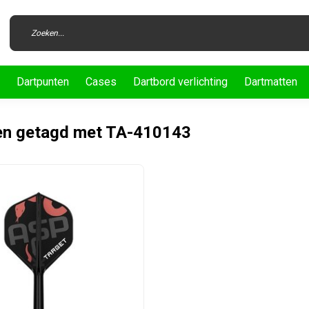
Dartpunten
Cases
Dartbord verlichting
Dartmatten
en getagd met TA-410143