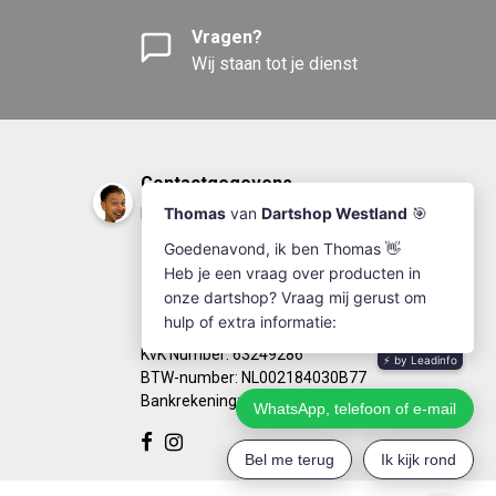
Vragen?
Wij staan tot je dienst
Contactgegevens
DartshopWestland.nl
+31(0)174-641111
info@dartshopwestland.nl
Kleine Woerdlaan 19
2671 CA - Naaldwijk
KvK Number: 63249286
BTW-number: NL002184030B77
Bankrekening: NL67RABO0125923279