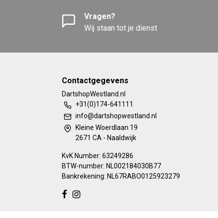
Vragen?
Wij staan tot je dienst
Contactgegevens
DartshopWestland.nl
+31(0)174-641111
info@dartshopwestland.nl
Kleine Woerdlaan 19
2671 CA - Naaldwijk
KvK Number: 63249286
BTW-number: NL002184030B77
Bankrekening: NL67RABO0125923279