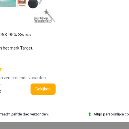
 95K 95% Swiss
an het merk Target.
in verschillende varianten
5
Bekijken
k
rraad? Zelfde dag verzonden!
Altijd persoonlijke co