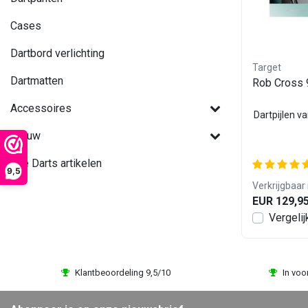
Cases
Dartbord verlichting
Target
Dartmatten
Rob Cross
Accessoires
Dartpijlen v
Nieuw
Alle Darts artikelen
9,5
Verkrijgbaar 
EUR 129,9
Vergelij
Klantbeoordeling 9,5/10
In voo