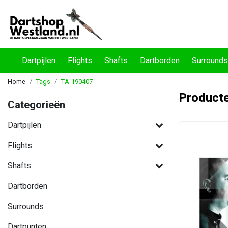
Dartpijlen
Flights
Shafts
Dartborden
Surrounds
Home
Tags
TA-190407
Product
Categorieën
Dartpijlen
Flights
Shafts
Dartborden
Surrounds
Dartpunten