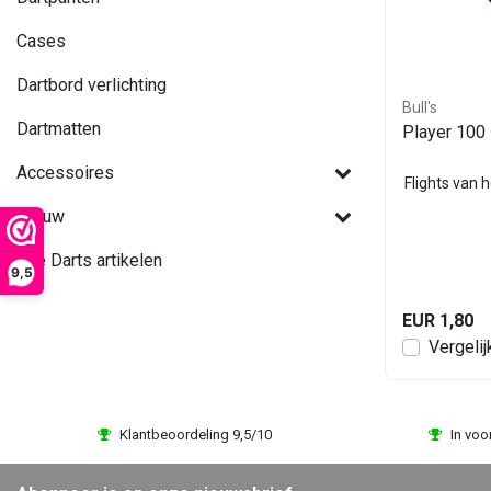
Cases
Dartbord verlichting
Bull's
Dartmatten
Player 100 
Accessoires
Flights van h
Nieuw
Alle Darts artikelen
9,5
EUR 1,80
Vergelij
Klantbeoordeling 9,5/10
In voo