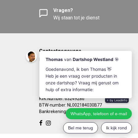
Vragen?
Wij staan tot je dienst
Contactgegevens
DartshopWestland.nl
+31(0)174-641111
info@dartshopwestland.nl
Kleine Woerdlaan 19
2671 CA - Naaldwijk
KvK Number: 63249286
BTW-number: NL002184030B77
Bankrekening: NL67RABO0125923279