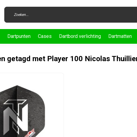
Dartpunten
Cases
Dartbord verlichting
Dartmatten
n getagd met Player 100 Nicolas Thuillie