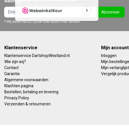
Abonneer je op onze nieuwsbrief
Abonneer
* Wij delen NOOIT jouw mail adres met derden.
Klantenservice
Mijn account
Klantenservice DartshopWestland.nl
Inloggen
Wie zijn wij?
Mijn bestelling
Contact
Mijn verlanglijst
Garantie
Vergelijk produ
Algemene voorwaarden
Klachten pagina
Bestellen, betaling en levering
Privacy Policy
Verzenden & retourneren