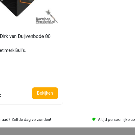
Dirk van Duijvenbode 80
et merk Bull's.
Bekijken
k
rraad? Zelfde dag verzonden!
Altijd persoonlijke co