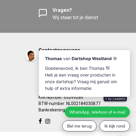
Vragen?
Wij staan tot je dienst
Contactgegevens
DartshopWestland.nl
+31(0)174-641111
info@dartshopwestland.nl
Kleine Woerdlaan 19
2671 CA - Naaldwijk
KvK Number: 63249286
BTW-number: NL002184030B77
Bankrekening: NL67RABO0125923279