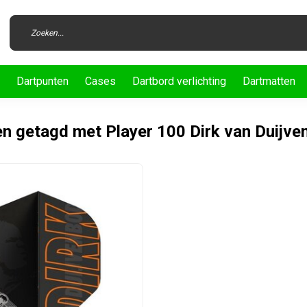
Dartpunten
Cases
Dartbord verlichting
Dartmatten
n getagd met Player 100 Dirk van Duijve