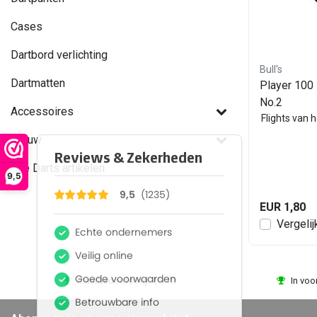
Cases
Dartbord verlichting
Bull's
Dartmatten
Player 100 
No.2
Accessoires
Flights van h
Nieuw
Alle Darts artikelen
9,5
EUR 1,80
Vergelij
Klantbeoordeling 9,5/10
In voo