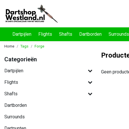
Dartpijlen
Flights
Shafts
Dartborden
Surrounds
Home
Tags
Forge
Producte
Categorieën
Dartpijlen
Geen product
Flights
Shafts
Dartborden
Surrounds
Dartpunten