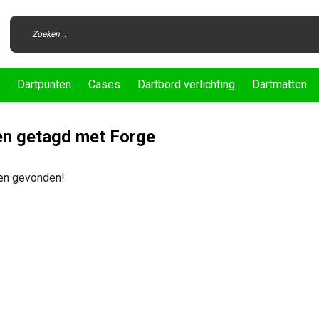
Dartpunten
Cases
Dartbord verlichting
Dartmatten
n getagd met Forge
en gevonden!