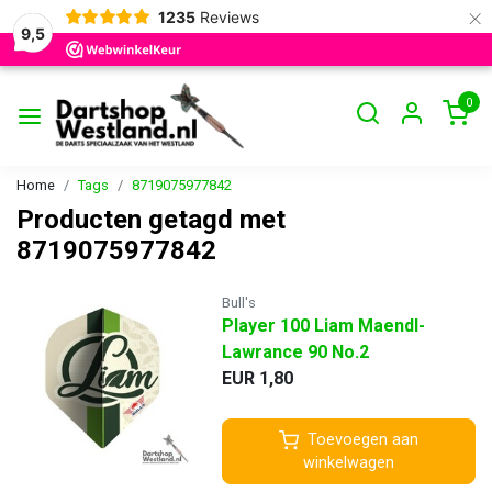
×
1235
Reviews
9,5
0
Home
Tags
8719075977842
Producten getagd met
8719075977842
Bull's
Player 100 Liam Maendl-
Lawrance 90 No.2
EUR 1,80
Toevoegen aan
winkelwagen