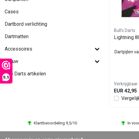
Cases
Dartbord verlichting
Bull's Darts
Dartmatten
Lightning 
Accessoires
Dartpijlen va
Nieuw
Alle Darts artikelen
9,5
Verkrijgbaar 
EUR 42,95
Vergelij
Klantbeoordeling 9,5/10
In voo