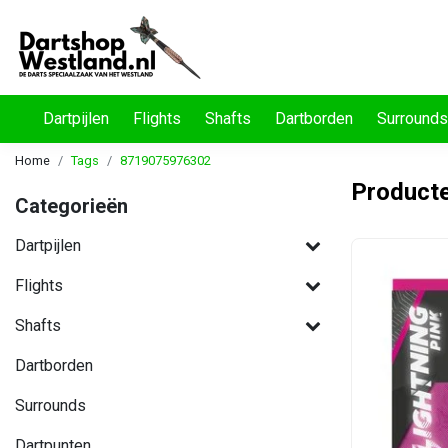
Dartpijlen
Flights
Shafts
Dartborden
Surrounds
Home
Tags
8719075976302
Product
Categorieën
Dartpijlen
Flights
Shafts
Dartborden
Surrounds
Dartpunten