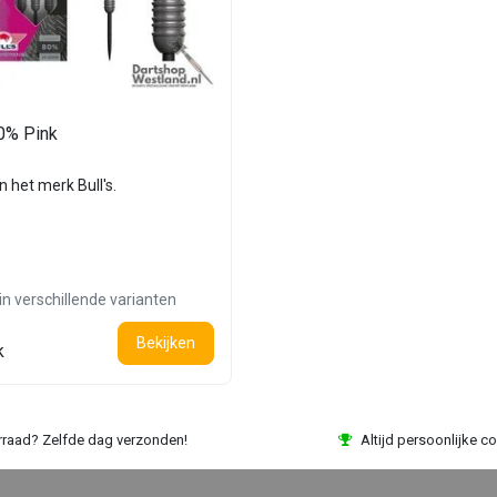
80% Pink
n het merk Bull's.
in verschillende varianten
Bekijken
k
rraad? Zelfde dag verzonden!
Altijd persoonlijke co