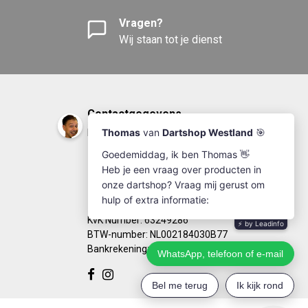
Vragen?
Wij staan tot je dienst
Contactgegevens
DartshopWestland.nl
+31(0)174-641111
info@dartshopwestland.nl
Kleine Woerdlaan 19
2671 CA - Naaldwijk
KvK Number: 63249286
BTW-number: NL002184030B77
Bankrekening: NL67RABO0125923279