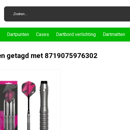
Dartpunten
Cases
Dartbord verlichting
Dartmatten
en getagd met 8719075976302