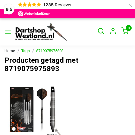
×
1235
Reviews
9,5
0
Home
Tags
8719075975893
Producten getagd met
8719075975893