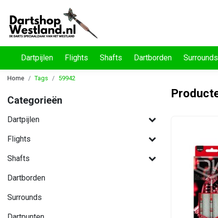
Dartpijlen
Flights
Shafts
Dartborden
Surrounds
Home
Tags
59942
Product
Categorieën
Dartpijlen
Flights
Shafts
Dartborden
Surrounds
Dartpunten