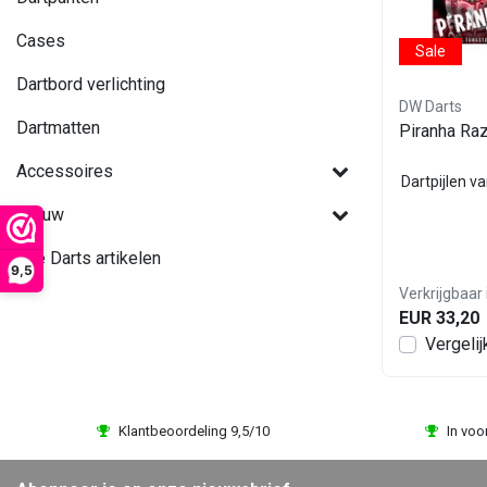
Cases
Sale
Dartbord verlichting
DW Darts
Dartmatten
Piranha Ra
Accessoires
Dartpijlen v
Nieuw
Alle Darts artikelen
9,5
Verkrijgbaar 
EUR 33,20
Vergelij
Klantbeoordeling 9,5/10
In voo