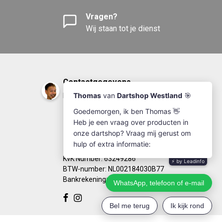
Vragen?
Wij staan tot je dienst
Contactgegevens
DartshopWestland.nl
+31(0)174-641111
info@dartshopwestland.nl
Kleine Woerdlaan 19
2671 CA - Naaldwijk
KvK Number: 63249286
BTW-number: NL002184030B77
Bankrekening: NL67RABO0125923279