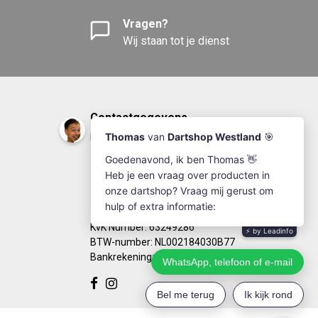
Vragen?
Wij staan tot je dienst
Contactgegevens
DartshopWestland.nl
+31(0)174-641111
info@dartshopwestland.nl
Kleine Woerdlaan 19
2671 CA - Naaldwijk
KvK Number: 63249286
BTW-number: NL002184030B77
Bankrekening: NL67RABO0125923279