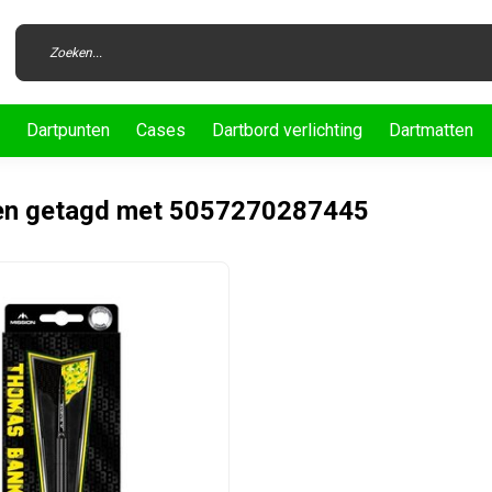
Dartpunten
Cases
Dartbord verlichting
Dartmatten
en getagd met 5057270287445