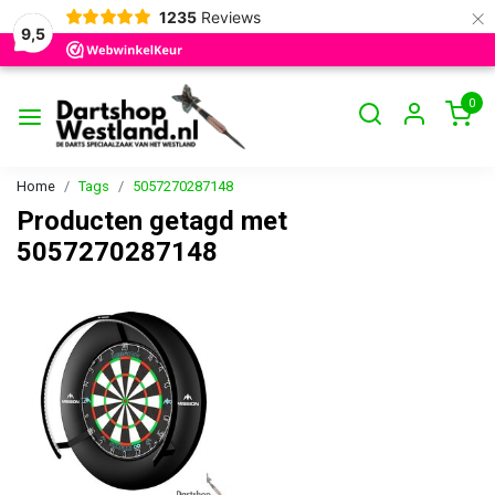
×
1235
Reviews
9,5
0
Home
Tags
5057270287148
Producten getagd met
5057270287148