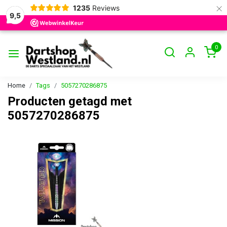
×
1235
Reviews
9,5
0
Home
Tags
5057270286875
Producten getagd met
5057270286875