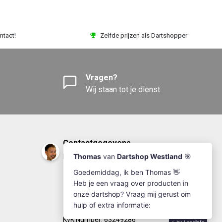
ntact!
Zelfde prijzen als Dartshopper
Vragen?
Wij staan tot je dienst
Contactgegevens
DartshopWestland.nl
+31(0)174-641111
info@dartshopwestland.nl
Kleine Woerdlaan 19
2671 CA - Naaldwijk
KvK Number: 63249286