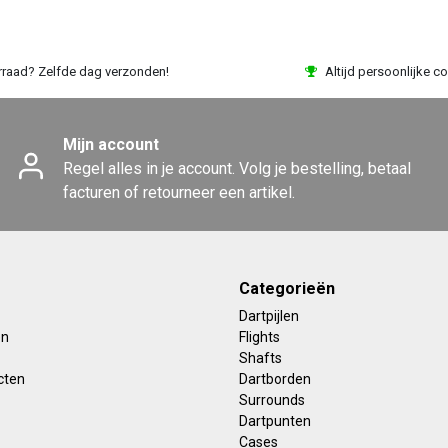
rraad? Zelfde dag verzonden!
Altijd persoonlijke co
Mijn account
Regel alles in je account. Volg je bestelling, betaal
facturen of retourneer een artikel.
Categorieën
Dartpijlen
en
Flights
Shafts
cten
Dartborden
Surrounds
Dartpunten
Cases