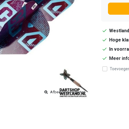
Westlan
Hoge kla
In voorr
Meer inf
Toevoegen 
Afbeelding vergroten