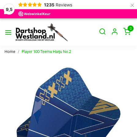
×
1235
Reviews
9,5
0
Home
Player 100 Teemu Harju No.2
Vorige
Volge