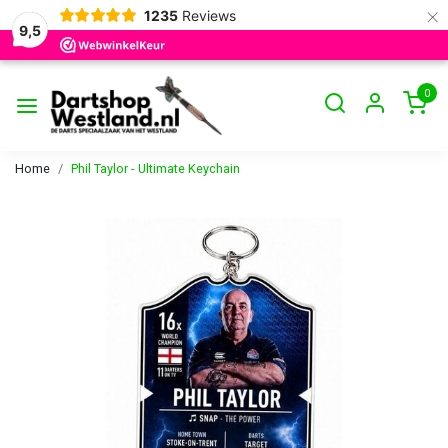
×
1235
Reviews
9,5
0
Home
Phil Taylor - Ultimate Keychain
Vorige
Volge