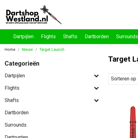
Dartpijlen
Flights
Shafts
Dartborden
Surrounds
Home
Nieuw
Target Launch
Target L
Categorieën
Dartpijlen
Sorteren op
Flights
Shafts
Dartborden
Surrounds
Dartpunten