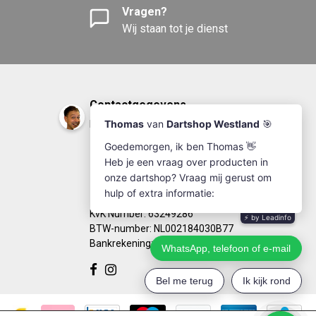
Vragen?
Wij staan tot je dienst
Contactgegevens
DartshopWestland.nl
+31(0)174-641111
info@dartshopwestland.nl
Kleine Woerdlaan 19
2671 CA - Naaldwijk
KvK Number: 63249286
BTW-number: NL002184030B77
Bankrekening: NL67RABO0125923279