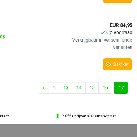
EUR 84,95
Op voorraad
iss
Verkrijgbaar in verschillende
varianten
Bekijken
...
1
13
14
15
16
17
ntact!
Zelfde prijzen als Dartshopper