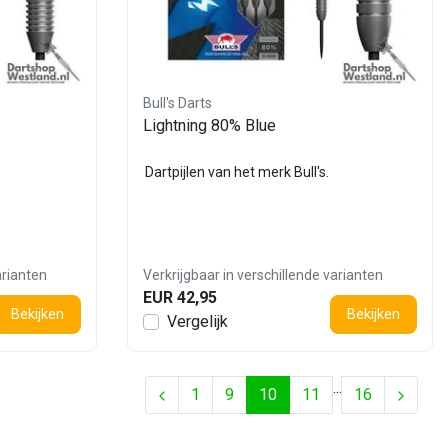
Bull's Darts
Lightning 80% Blue
Dartpijlen van het merk Bull's.
arianten
Verkrijgbaar in verschillende varianten
EUR 42,95
Bekijken
Bekijken
Vergelijk
...
1
9
10
11
16