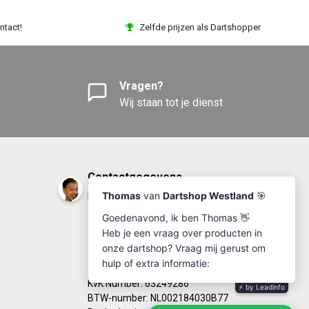
ntact!
Zelfde prijzen als Dartshopper
Vragen?
Wij staan tot je dienst
Contactgegevens
DartshopWestland.nl
+31(0)174-641111
info@dartshopwestland.nl
Kleine Woerdlaan 19
2671 CA - Naaldwijk
KvK Number: 63249286
BTW-number: NL002184030B77