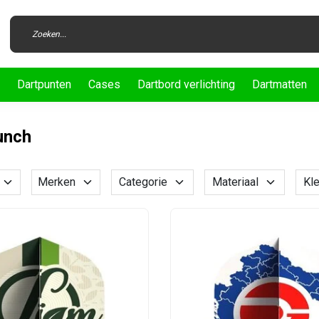
Dartpunten
Cases
Dartbord verlichting
Dartmatten
aunch
Merken
Categorie
Materiaal
Kle