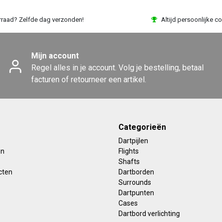
rraad? Zelfde dag verzonden!
Altijd persoonlijke co
Mijn account
Regel alles in je account. Volg je bestelling, betaal
facturen of retourneer een artikel.
Categorieën
Dartpijlen
en
Flights
Shafts
cten
Dartborden
Surrounds
Dartpunten
Cases
Dartbord verlichting