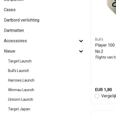
Cases
Dartbord verlichting
Dartmatten
Bull's
Accessoires
Player 100
Nieuw
No.2
Flights van h
Target Launch
Bull's Launch
Harrows Launch
EUR 1,80
Winmau Launch
Vergelij
Unicorn Launch
Target Japan