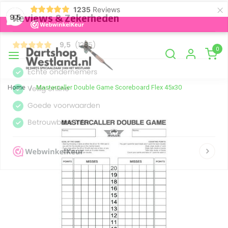
×
1235
Reviews
9,5
0
Home
Mastercaller Double Game Scoreboard Flex 45x30
Vorige
Volge