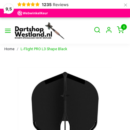
×
1235
Reviews
9,5
0
Home
L-Flight PRO L3 Shape Black