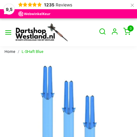
×
1235
Reviews
9,5
0
Home
L-SHaft Blue