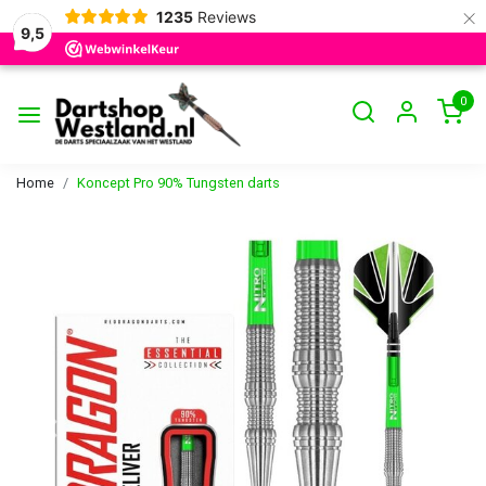
×
1235
Reviews
9,5
0
Home
Koncept Pro 90% Tungsten darts
Vorige
Volge