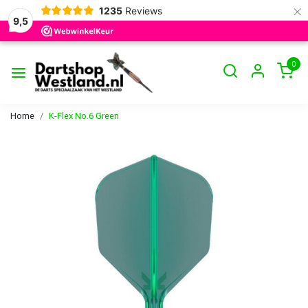
×
1235
Reviews
9,5
0
Home
K-Flex No.6 Green
Vorige
Volge