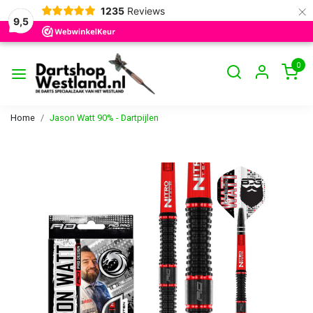
×
1235
Reviews
9,5
0
Home
Jason Watt 90% - Dartpijlen
Vorige
Volge