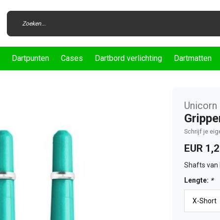
Dartpunten
Cases
Dartbord verlichting
Dartmatten
Unicorn
Grippe
Schrijf je ei
EUR 1,
Shafts van 
Lengte:
*