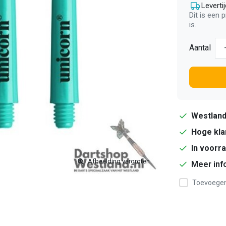
Levertij
Dit is een 
is.
Aantal
Westlan
Hoge kla
In voorr
Afbeelding vergroten
Meer inf
Toevoegen 