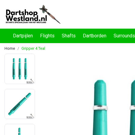
Dartpijlen
Flights
Shafts
Dartborden
Surrounds
Home
Gripper 4 Teal