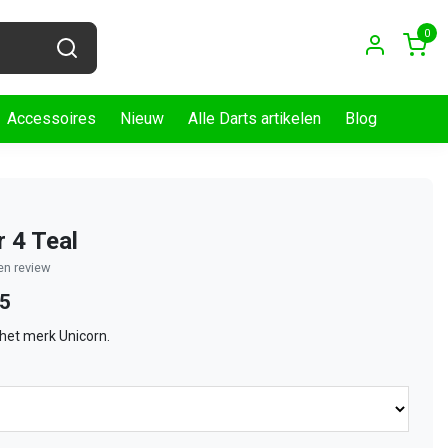
0
Accessoires
Nieuw
Alle Darts artikelen
Blog
r 4 Teal
gen review
25
het merk Unicorn.