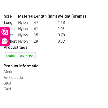
Size
Material
Length (mm)
Weight (grams)
Long
Nylon
47
1.18
Medium
Nylon
41
1.03
Short
Nylon
35
0.78
X-Short
Nylon
29
0.67
9,5
Product tags
Shafts
UN-79194
Product informatie
Merk
Artikelcode
SKU
EAN