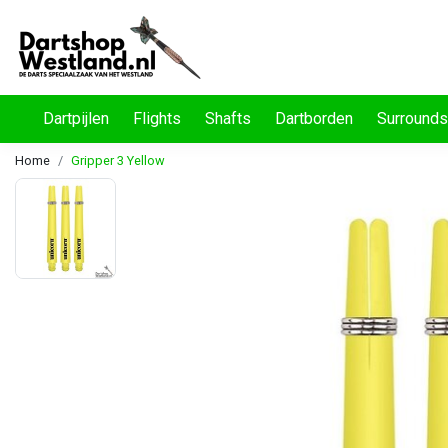
Dartpijlen
Flights
Shafts
Dartborden
Surrounds
Home
Gripper 3 Yellow