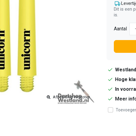
Levertij
Dit is een 
is.
Aantal
Westlan
Hoge kla
In voorr
Afbeelding vergroten
Meer inf
Toevoegen 