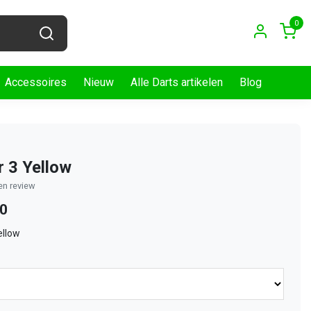
0
Accessoires
Nieuw
Alle Darts artikelen
Blog
r 3 Yellow
gen review
00
ellow