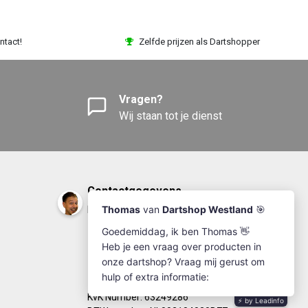
ntact!
Zelfde prijzen als Dartshopper
Vragen?
Wij staan tot je dienst
Contactgegevens
DartshopWestland.nl
+31(0)174-641111
info@dartshopwestland.nl
Kleine Woerdlaan 19
2671 CA - Naaldwijk
KvK Number: 63249286