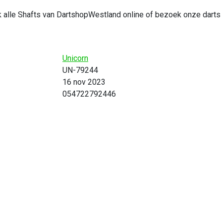
ijk alle Shafts van DartshopWestland online of bezoek onze darts 
Unicorn
UN-79244
16 nov 2023
054722792446