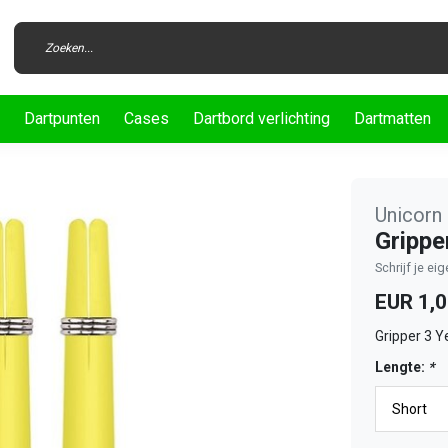
Dartpunten
Cases
Dartbord verlichting
Dartmatten
Unicorn
Grippe
Schrijf je ei
EUR 1,
Gripper 3 Y
Lengte:
*