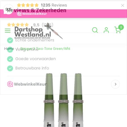
×
1235
Reviews
9,5
0
Home
Gripper 3 Two-Tone Green/Wht