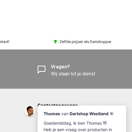
ntact!
Zelfde prijzen als Dartshopper
Vragen?
Wij staan tot je dienst
Contactgegevens
DartshopWestland.nl
+31(0)174-641111
info@dartshopwestland.nl