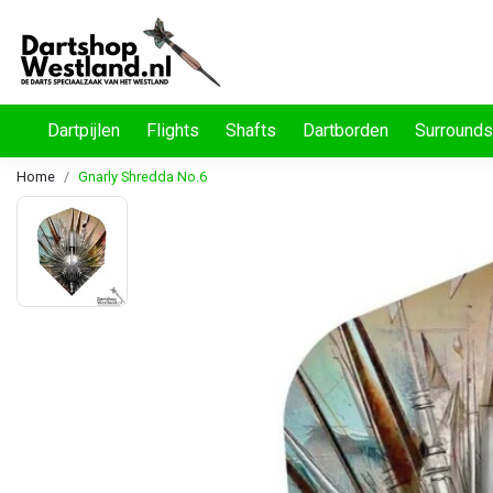
Dartpijlen
Flights
Shafts
Dartborden
Surrounds
Home
Gnarly Shredda No.6