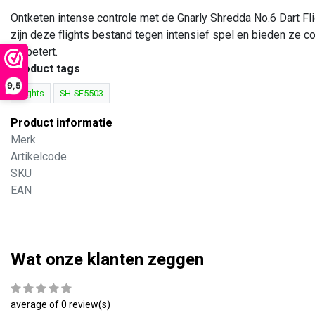
Ontketen intense controle met de Gnarly Shredda No.6 Dart F
zijn deze flights bestand tegen intensief spel en bieden ze co
verbetert.
Product tags
9,5
Flights
SH-SF5503
Product informatie
Merk
Artikelcode
SKU
EAN
Wat onze klanten zeggen
average of 0 review(s)