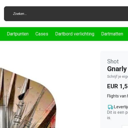
Dartpunten
Cases
Dartbord verlichting
Dartmatten
Shot
Gnarly
Schrijf je ei
EUR 1,
Flights van
Levertij
Dit is een 
is.