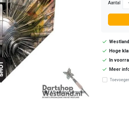
Aantal
Westlan
Hoge kla
In voorr
Meer inf
Toevoegen 
Afbeelding vergroten