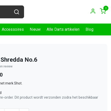
0
Accessoires
Nieuw
Alle Darts artikelen
Blog
 Shredda No.6
gen review
50
 het merk Shot.
d
pre-order. Dit product wordt verzonden zodra het beschikbaar