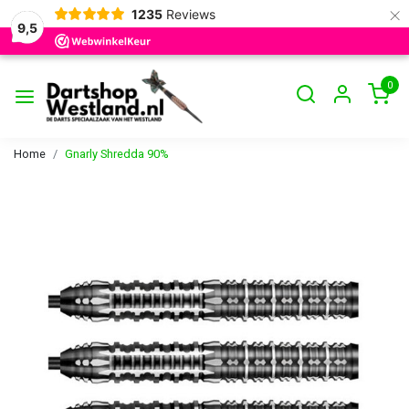
×
1235
Reviews
9,5
0
Home
Gnarly Shredda 90%
Vorige
Volge