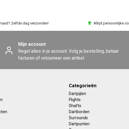
rraad? Zelfde dag verzonden!
Altijd persoonlijke co
Mijn account
Regel alles in je account. Volg je bestelling, betaal
facturen of retourneer een artikel.
Categorieën
Dartpijlen
en
Flights
Shafts
cten
Dartborden
Surrounds
Dartpunten