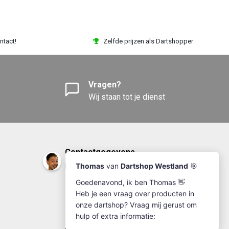
ntact!
Zelfde prijzen als Dartshopper
Vragen?
Wij staan tot je dienst
Contactgegevens
DartshopWestland.nl
+31(0)174-641111
info@dartshopwestland.nl
Kleine Woerdlaan 19
2671 CA - Naaldwijk