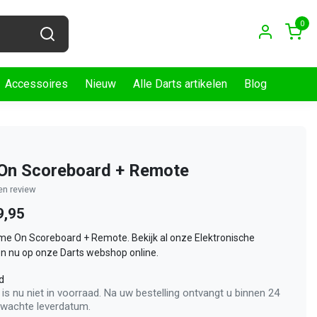
0
Accessoires
Nieuw
Alle Darts artikelen
Blog
On Scoreboard + Remote
gen review
9,95
ame On Scoreboard + Remote. Bekijk al onze Elektronische
n nu op onze Darts webshop online.
d
 is nu niet in voorraad. Na uw bestelling ontvangt u binnen 24
rwachte leverdatum.