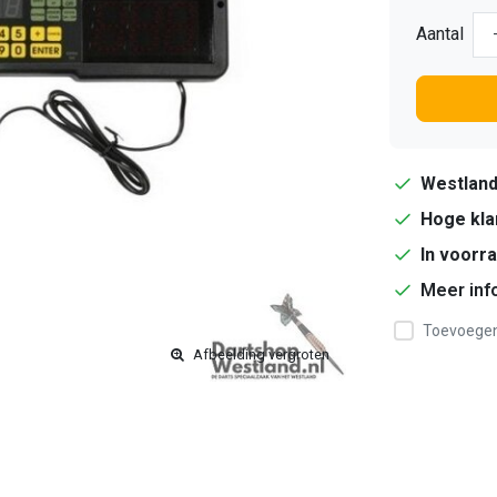
Aantal
Westlan
Hoge kla
In voorr
Meer inf
Toevoegen 
Afbeelding vergroten