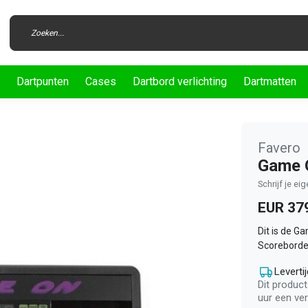
Dartpunten
Cases
Dartbord verlichting
Dartmatten
Favero
Game 
Schrijf je ei
EUR 37
Dit is de G
Scoreborde
Levertij
Dit product
uur een ve