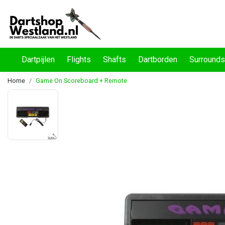
Dartpijlen
Flights
Shafts
Dartborden
Surrounds
Home
Game On Scoreboard + Remote