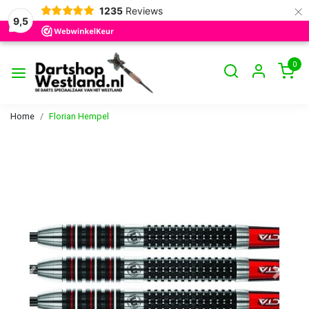
×
1235
Reviews
9,5
0
Home
Florian Hempel
Vorige
Volge