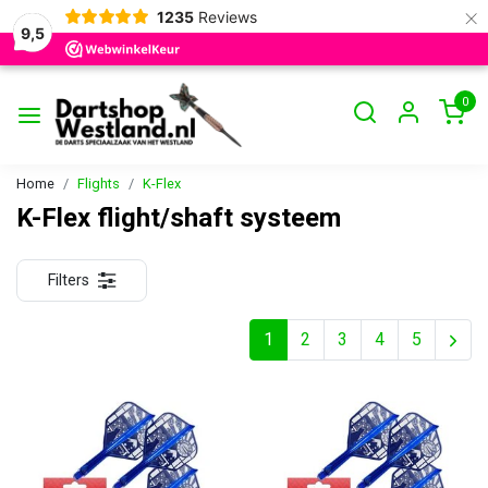
×
1235
Reviews
9,5
0
Home
Flights
K-Flex
K-Flex flight/shaft systeem
Filters
1
2
3
4
5