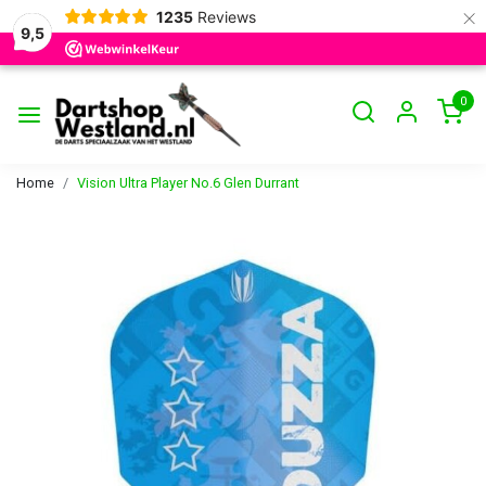
×
1235
Reviews
9,5
0
Home
Vision Ultra Player No.6 Glen Durrant