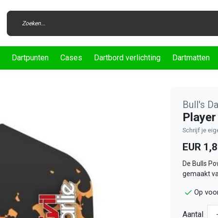
Dartpunten
Cases
Dartbord verlichting
Dartmatten
Bull's D
Player
Schrijf je ei
EUR 1,
De Bulls Po
gemaakt va
Op voor
Aantal