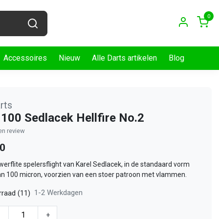
0
Accessoires
Nieuw
Alle Darts artikelen
Blog
arts
 100 Sedlacek Hellfire No.2
gen review
80
werflite spelersflight van Karel Sedlacek, in de standaard vorm
n 100 micron, voorzien van een stoer patroon met vlammen.
1-2 Werkdagen
raad (11)
-
+