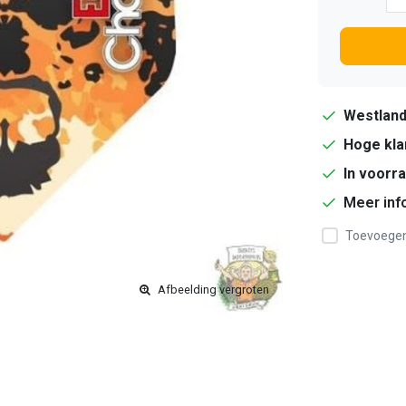
Westlan
Hoge kla
In voorr
Meer inf
Toevoegen 
Afbeelding vergroten