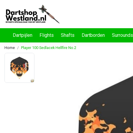
Dartpijlen
Flights
Shafts
Dartborden
Surrounds
Home
Player 100 Sedlacek Hellfire No.2