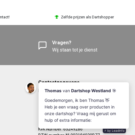
ntact!
Zelfde prijzen als Dartshopper
Vragen?
Wij staan tot je dienst
Contactgegevens
DartshopWestland.nl
+31(0)174-641111
info@dartshopwestland.nl
Kleine Woerdlaan 19
2671 CA - Naaldwijk
KvK Number: 63249286