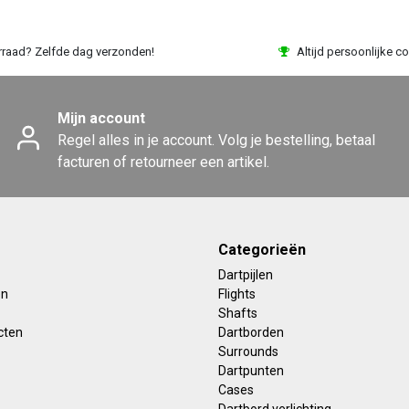
rraad? Zelfde dag verzonden!
Altijd persoonlijke co
Mijn account
Regel alles in je account. Volg je bestelling, betaal
facturen of retourneer een artikel.
Categorieën
Dartpijlen
en
Flights
Shafts
cten
Dartborden
Surrounds
Dartpunten
Cases