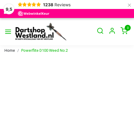
×
1238
Reviews
9,5
0
Home
Powerflite D100 Weed No.2