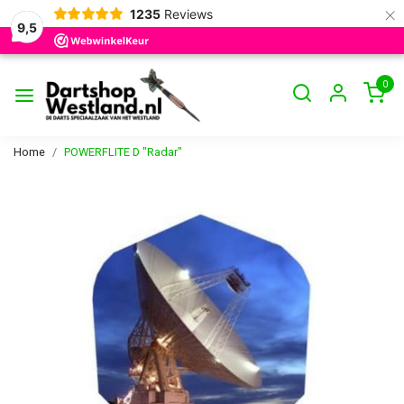
×
1235
Reviews
9,5
0
Home
POWERFLITE D "Radar"