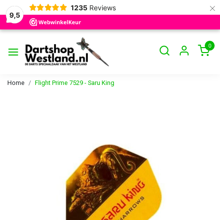
×
1235
Reviews
9,5
0
Home
Flight Prime 7529 - Saru King