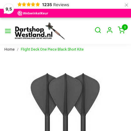
×
1235
Reviews
9,5
0
Home
Flight Deck One Piece Black Short Kite
Vorige
Volge