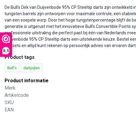
De Bull's Dirk van Duijvenbode 95% CP Steeltip darts zijn ontwikkeld
tungsten barrels zijn ontworpen voor maximale controle, een stabiel
van een soepele worp. Door het hoge tungstenpercentage blijft de b
generatie is uitgerust met het innovatieve Bull's Convertible Poi
professionele uitstraling die perfect past bij één van Nederlands me
Duijvenbode 95% CP Steeltip darts een uitstekende keuze. Bestel een
dartsets en altijd kunt rekenen op persoonlijk advies van ervaren dart
9,5
Product tags
Bull's
dartpijlen
Product informatie
Merk
Artikelcode
SKU
EAN