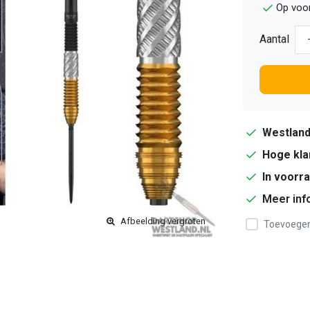
Op voor
Aantal
Westlan
Hoge kla
In voorr
Meer inf
Afbeelding vergroten
Toevoegen 