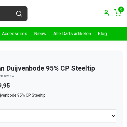
0
Accessoires
Nieuw
Alle Darts artikelen
Blog
an Duijvenbode 95% CP Steeltip
gen review
9,95
ijvenbode 95% CP Steeltip