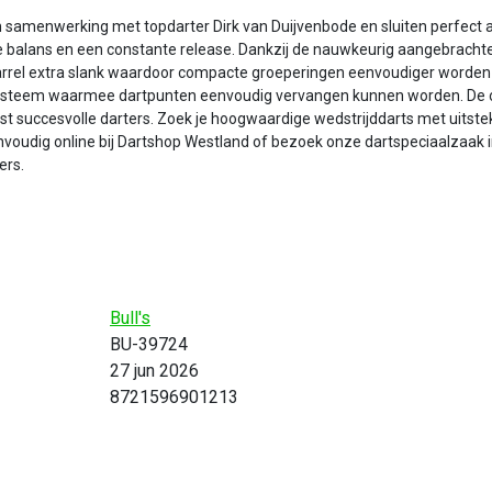
 in samenwerking met topdarter Dirk van Duijvenbode en sluiten perfect a
e balans en een constante release. Dankzij de nauwkeurig aangebrachte 
arrel extra slank waardoor compacte groeperingen eenvoudiger worden 
nts systeem waarmee dartpunten eenvoudig vervangen kunnen worden. De
est succesvolle darters. Zoek je hoogwaardige wedstrijddarts met uitste
voudig online bij Dartshop Westland of bezoek onze dartspeciaalzaak in
ers.
Bull's
BU-39724
27 jun 2026
8721596901213