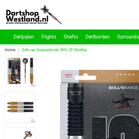
Dartpijlen
Flights
Shafts
Dartborden
Surrounds
Home
Dirk van Duijvenbode 95% CP Steeltip