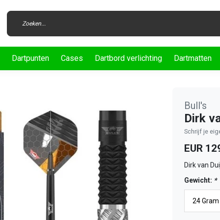
Dartpunten
Cases
Dartbord verlichting
Dartmatten
Bull's
Dirk v
Schrijf je ei
EUR 12
Dirk van Du
Gewicht:
*