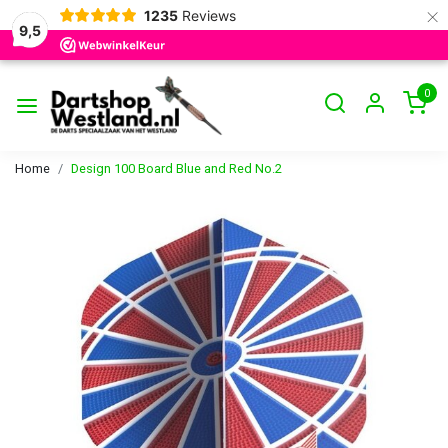
×
1235
Reviews
9,5
0
Home
Design 100 Board Blue and Red No.2
Vorige
Volge