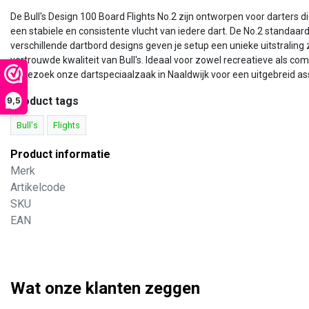
De Bull's Design 100 Board Flights No.2 zijn ontworpen voor darters
een stabiele en consistente vlucht van iedere dart. De No.2 standaard
verschillende dartbord designs geven je setup een unieke uitstraling z
vertrouwde kwaliteit van Bull's. Ideaal voor zowel recreatieve als co
of bezoek onze dartspeciaalzaak in Naaldwijk voor een uitgebreid ass
Product tags
9,5
Bull's
Flights
Product informatie
Merk
Artikelcode
SKU
EAN
Wat onze klanten zeggen