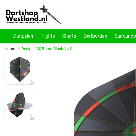
Dartpijlen
Flights
Shafts
Dartborden
Surrounds
Home
Design 100 Board Black No.2