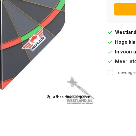
Westlan
Hoge kla
In voorr
Meer inf
Toevoegen 
Afbeelding vergroten