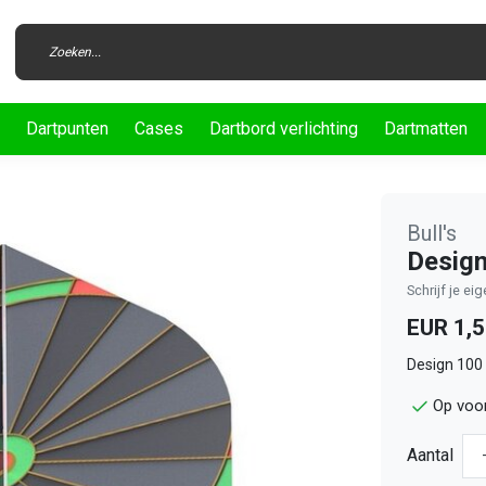
Dartpunten
Cases
Dartbord verlichting
Dartmatten
Bull's
Design
Schrijf je ei
EUR 1,
Design 100 
Op voor
Aantal