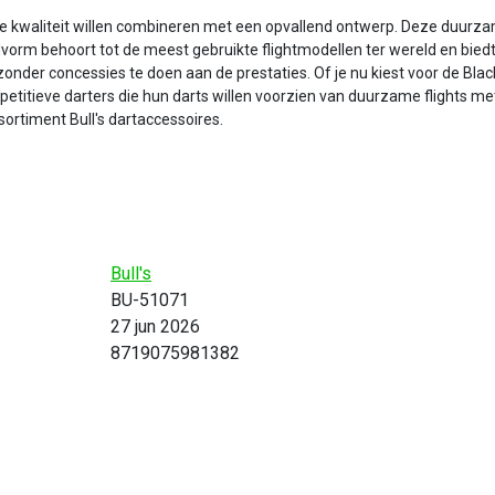
 die kwaliteit willen combineren met een opvallend ontwerp. Deze duur
vorm behoort tot de meest gebruikte flightmodellen ter wereld en biedt 
onder concessies te doen aan de prestaties. Of je nu kiest voor de Black,
mpetitieve darters die hun darts willen voorzien van duurzame flights me
ortiment Bull's dartaccessoires.
Bull's
BU-51071
27 jun 2026
8719075981382