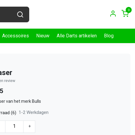
0
Accessoires
Nieuw
Alle Darts artikelen
Blog
aser
gen review
95
er van het merk Bulls
1-2 Werkdagen
raad (6)
-
+