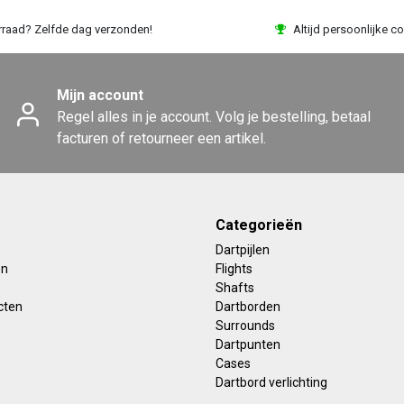
rraad? Zelfde dag verzonden!
Altijd persoonlijke co
Mijn account
Regel alles in je account. Volg je bestelling, betaal
facturen of retourneer een artikel.
Categorieën
Dartpijlen
en
Flights
Shafts
cten
Dartborden
Surrounds
Dartpunten
Cases
Dartbord verlichting