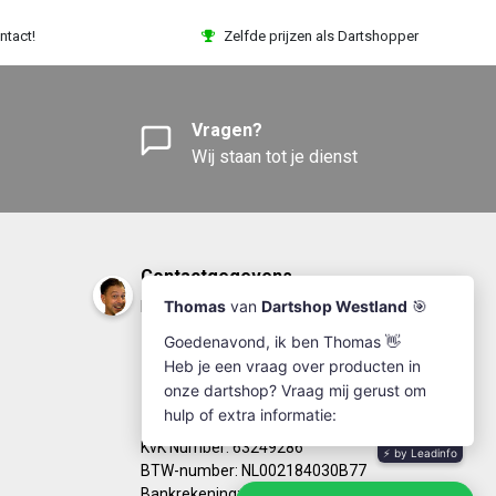
ntact!
Zelfde prijzen als Dartshopper
Vragen?
Wij staan tot je dienst
Contactgegevens
DartshopWestland.nl
+31(0)174-641111
info@dartshopwestland.nl
Kleine Woerdlaan 19
2671 CA - Naaldwijk
KvK Number: 63249286
BTW-number: NL002184030B77
Bankrekening: NL67RABO0125923279