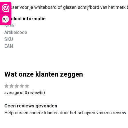
Wisser voor je whiteboard of glazen schrijfbord van het merk b
Product informatie
9,5
Merk
Artikelcode
SKU
EAN
Wat onze klanten zeggen
average of 0 review(s)
Geen reviews gevonden
Help ons en andere klanten door het schrijven van een review