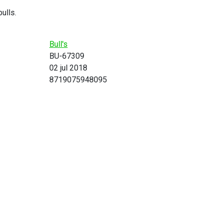
ulls.
Bull's
BU-67309
02 jul 2018
8719075948095