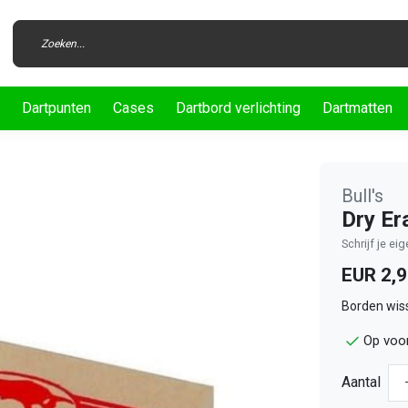
Dartpunten
Cases
Dartbord verlichting
Dartmatten
Bull's
Dry Er
Schrijf je ei
EUR 2,
Borden wiss
Op voor
Aantal