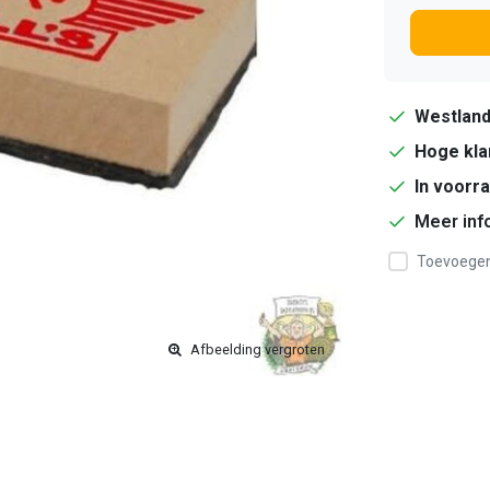
Westlan
Hoge kla
In voorr
Meer inf
Toevoegen 
Afbeelding vergroten