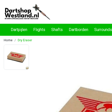
Dartpijlen
Flights
Shafts
Dartborden
Surrounds
Home
Dry Eraser