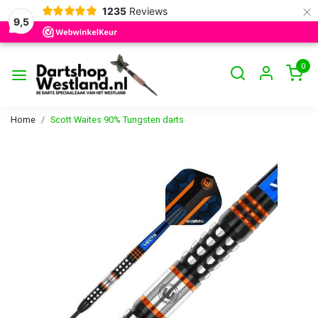
×
1235
Reviews
9,5
0
Home
Scott Waites 90% Tungsten darts
Vorige
Volge